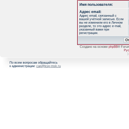
Имя пользователя:
Адрес email:
Адрес email, связанный с
вашей учётной записью. Если
вы не изменили его в Личном
разделе, то это адрес e-mail,
указанный вами при
регистрации.
Создано на основе
phpBB
® Foru
Рус
[
По всем вопросам обращайтесь
к администрации:
cap@ksp-msk.ru