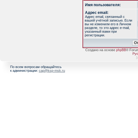
Имя пользователя:
Адрес email:
Адрес email, связанный с
вашей учётной записью. Если
вы не изменили его в Личном
разделе, то это адрес e-mail,
указанный вами при
регистрации.
Создано на основе
phpBB
® Foru
Рус
[
По всем вопросам обращайтесь
к администрации:
cap@ksp-msk.ru