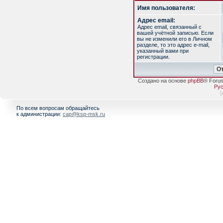
Имя пользователя:
Адрес email:
Адрес email, связанный с
вашей учётной записью. Если
вы не изменили его в Личном
разделе, то это адрес e-mail,
указанный вами при
регистрации.
Создано на основе
phpBB
® Foru
Рус
[
По всем вопросам обращайтесь
к администрации:
cap@ksp-msk.ru