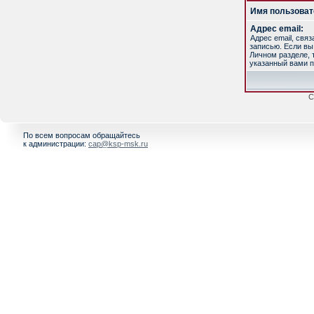
Имя пользоват
Адрес email:
Адрес email, свя
записью. Если вы
Личном разделе, т
указанный вами п
С
По всем вопросам обращайтесь
к администрации:
cap@ksp-msk.ru