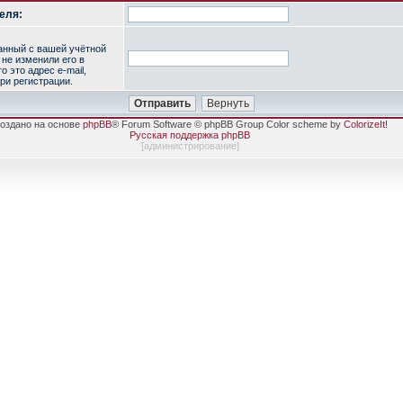
еля:
занный с вашей учётной
 не изменили его в
о это адрес e-mail,
ри регистрации.
оздано на основе
phpBB
® Forum Software © phpBB Group Color scheme by
ColorizeIt!
Русская поддержка phpBB
[
администрирование
]