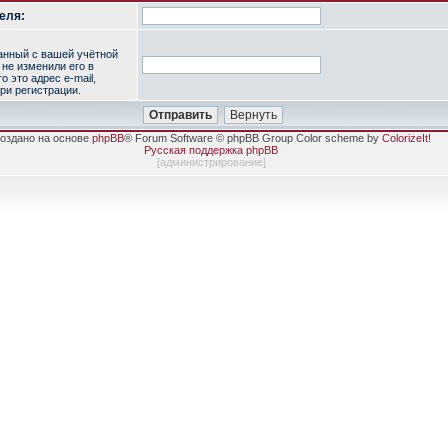
еля:
занный с вашей учётной
 не изменили его в
о это адрес e-mail,
ри регистрации.
оздано на основе
phpBB
® Forum Software © phpBB Group Color scheme by
ColorizeIt!
Русская поддержка phpBB
[
администрирование
]