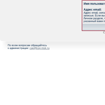
Имя пользоват
Адрес email:
Адрес email, свя
записью. Если вы
Личном разделе, т
указанный вами п
С
По всем вопросам обращайтесь
к администрации:
cap@ksp-msk.ru