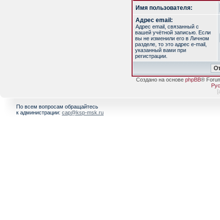
Имя пользователя:
Адрес email:
Адрес email, связанный с
вашей учётной записью. Если
вы не изменили его в Личном
разделе, то это адрес e-mail,
указанный вами при
регистрации.
Создано на основе
phpBB
® Foru
Рус
[
По всем вопросам обращайтесь
к администрации:
cap@ksp-msk.ru