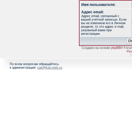
Имя пользователя:
Адрес email:
Адрес email, связанный с
вашей учётной записью. Если
вы не изменили его в Личном
разделе, то это адрес e-mail,
указанный вами при
регистрации.
Создано на основе
phpBB
® Foru
Рус
[
По всем вопросам обращайтесь
к администрации:
cap@ksp-msk.ru