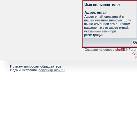
Имя пользователя:
Адрес email:
Адрес email, связанный с
вашей учётной записью. Если
вы не изменили его в Личном
разделе, то это адрес e-mail,
указанный вами при
регистрации.
Создано на основе
phpBB
® Foru
Рус
[
По всем вопросам обращайтесь
к администрации:
cap@ksp-msk.ru