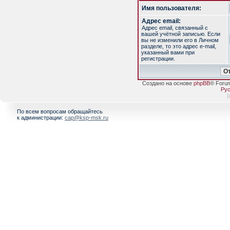
Имя пользователя:
Адрес email:
Адрес email, связанный с
вашей учётной записью. Если
вы не изменили его в Личном
разделе, то это адрес e-mail,
указанный вами при
регистрации.
Создано на основе
phpBB
® Foru
Рус
[
По всем вопросам обращайтесь
к администрации:
cap@ksp-msk.ru