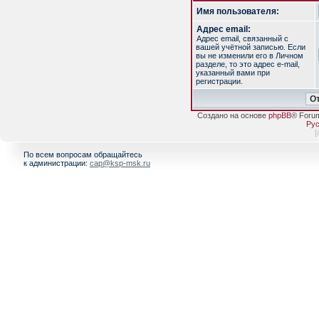
Имя пользователя:
Адрес email:
Адрес email, связанный с
вашей учётной записью. Если
вы не изменили его в Личном
разделе, то это адрес e-mail,
указанный вами при
регистрации.
Создано на основе
phpBB
® Foru
Рус
[
По всем вопросам обращайтесь
к администрации:
cap@ksp-msk.ru