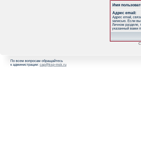
Имя пользоват
Адрес email:
Адрес email, свя
записью. Если вы
Личном разделе, т
указанный вами п
С
По всем вопросам обращайтесь
к администрации:
cap@ksp-msk.ru