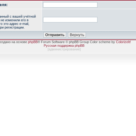
еля:
занный с вашей учётной
 не изменили его в
о это адрес e-mail,
ри регистрации.
оздано на основе
phpBB
® Forum Software © phpBB Group Color scheme by
ColorizeIt!
Русская поддержка phpBB
[
администрирование
]