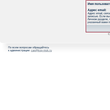
Имя пользоват
Адрес email:
Адрес email, свя
записью. Если вы
Личном разделе, т
указанный вами п
С
По всем вопросам обращайтесь
к администрации:
cap@ksp-msk.ru