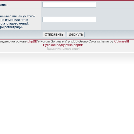
еля:
занный с вашей учётной
 не изменили его в
о это адрес e-mail,
ри регистрации.
оздано на основе
phpBB
® Forum Software © phpBB Group Color scheme by
ColorizeIt!
Русская поддержка phpBB
[
администрирование
]