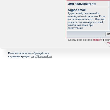
Имя пользователя:
Адрес email:
Адрес email, связанный с
вашей учётной записью. Если
вы не изменили его в Личном
разделе, то это адрес e-mail,
указанный вами при
регистрации.
Создано на основе
phpBB
® Foru
Рус
[
По всем вопросам обращайтесь
к администрации:
cap@ksp-msk.ru