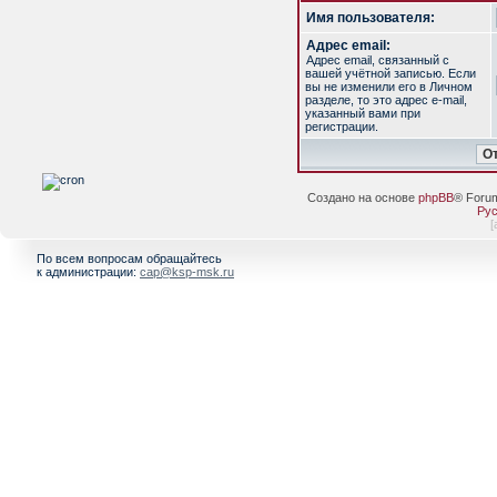
Имя пользователя:
Адрес email:
Адрес email, связанный с
вашей учётной записью. Если
вы не изменили его в Личном
разделе, то это адрес e-mail,
указанный вами при
регистрации.
Создано на основе
phpBB
® Foru
Рус
[
По всем вопросам обращайтесь
к администрации:
cap@ksp-msk.ru