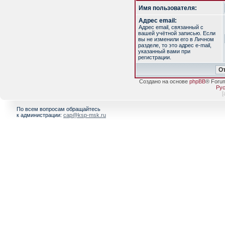
Имя пользователя:
Адрес email:
Адрес email, связанный с
вашей учётной записью. Если
вы не изменили его в Личном
разделе, то это адрес e-mail,
указанный вами при
регистрации.
Создано на основе
phpBB
® Foru
Рус
[
По всем вопросам обращайтесь
к администрации:
cap@ksp-msk.ru