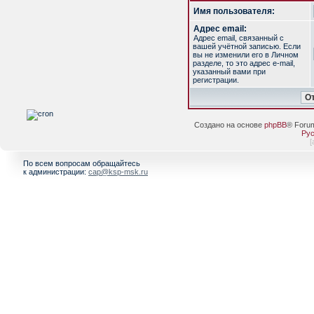
Имя пользователя:
Адрес email:
Адрес email, связанный с
вашей учётной записью. Если
вы не изменили его в Личном
разделе, то это адрес e-mail,
указанный вами при
регистрации.
Создано на основе
phpBB
® Foru
Рус
[
По всем вопросам обращайтесь
к администрации:
cap@ksp-msk.ru