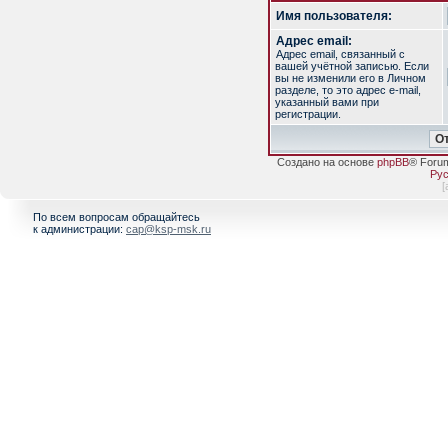
Имя пользователя:
Адрес email:
Адрес email, связанный с
вашей учётной записью. Если
вы не изменили его в Личном
разделе, то это адрес e-mail,
указанный вами при
регистрации.
Создано на основе
phpBB
® Foru
Рус
[
По всем вопросам обращайтесь
к администрации:
cap@ksp-msk.ru