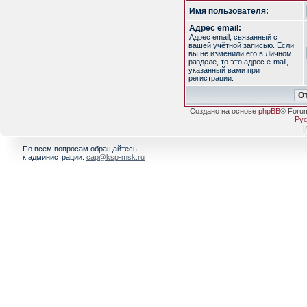
Имя пользователя:
Адрес email:
Адрес email, связанный с
вашей учётной записью. Если
вы не изменили его в Личном
разделе, то это адрес e-mail,
указанный вами при
регистрации.
Создано на основе
phpBB
® Foru
Рус
[
По всем вопросам обращайтесь
к администрации:
cap@ksp-msk.ru