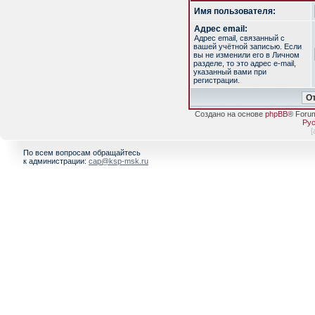
Имя пользователя:
Адрес email:
Адрес email, связанный с
вашей учётной записью. Если
вы не изменили его в Личном
разделе, то это адрес e-mail,
указанный вами при
регистрации.
Создано на основе
phpBB
® Foru
Рус
[
По всем вопросам обращайтесь
к администрации:
cap@ksp-msk.ru