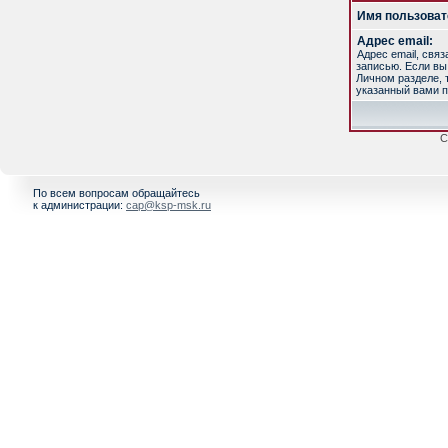
Имя пользоват
Адрес email:
Адрес email, свя
записью. Если вы
Личном разделе, т
указанный вами п
С
По всем вопросам обращайтесь
к администрации:
cap@ksp-msk.ru