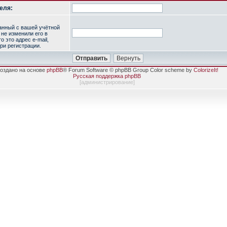
еля:
занный с вашей учётной
 не изменили его в
о это адрес e-mail,
ри регистрации.
оздано на основе
phpBB
® Forum Software © phpBB Group Color scheme by
ColorizeIt!
Русская поддержка phpBB
[
администрирование
]