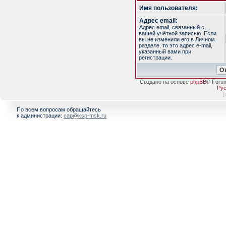
Имя пользователя:
Адрес email:
Адрес email, связанный с
вашей учётной записью. Если
вы не изменили его в Личном
разделе, то это адрес e-mail,
указанный вами при
регистрации.
Создано на основе
phpBB
® Foru
Рус
[
По всем вопросам обращайтесь
к администрации:
cap@ksp-msk.ru