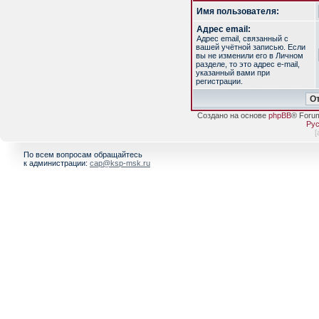
Имя пользователя:
Адрес email:
Адрес email, связанный с
вашей учётной записью. Если
вы не изменили его в Личном
разделе, то это адрес e-mail,
указанный вами при
регистрации.
Создано на основе
phpBB
® Foru
Рус
[
По всем вопросам обращайтесь
к администрации:
cap@ksp-msk.ru