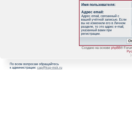
Имя пользователя:
Адрес email:
Адрес email, связанный с
вашей учётной записью. Если
вы не изменили его в Личном
разделе, то это адрес e-mail,
указанный вами при
регистрации.
Создано на основе
phpBB
® Foru
Рус
[
По всем вопросам обращайтесь
к администрации:
cap@ksp-msk.ru