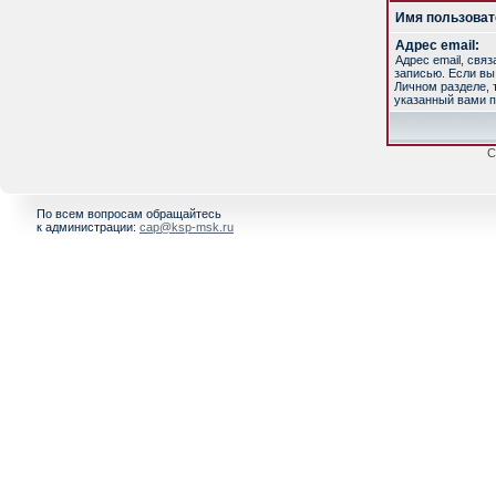
Имя пользоват
Адрес email:
Адрес email, свя
записью. Если вы
Личном разделе, т
указанный вами п
С
По всем вопросам обращайтесь
к администрации:
cap@ksp-msk.ru