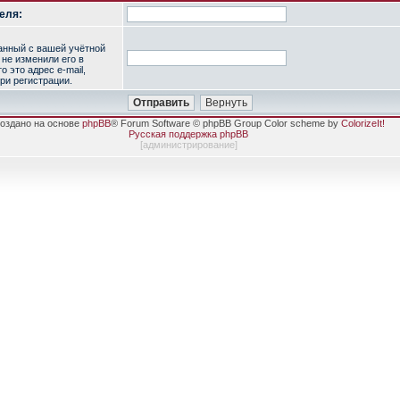
еля:
занный с вашей учётной
 не изменили его в
о это адрес e-mail,
ри регистрации.
оздано на основе
phpBB
® Forum Software © phpBB Group Color scheme by
ColorizeIt!
Русская поддержка phpBB
[
администрирование
]