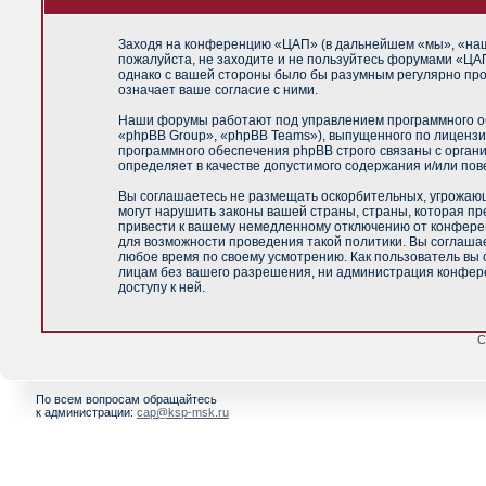
Заходя на конференцию «ЦАП» (в дальнейшем «мы», «наш»,
пожалуйста, не заходите и не пользуйтесь форумами «ЦАП
однако с вашей стороны было бы разумным регулярно про
означает ваше согласие с ними.
Наши форумы работают под управлением программного об
«phpBB Group», «phpBB Teams»), выпущенного по лицензи
программного обеспечения phpBB строго связаны с орган
определяет в качестве допустимого содержания и/или по
Вы соглашаетесь не размещать оскорбительных, угрожающ
могут нарушить законы вашей страны, страны, которая п
привести к вашему немедленному отключению от конференц
для возможности проведения такой политики. Вы соглашае
любое время по своему усмотрению. Как пользователь вы 
лицам без вашего разрешения, ни администрация конфере
доступу к ней.
С
По всем вопросам обращайтесь
к администрации:
cap@ksp-msk.ru