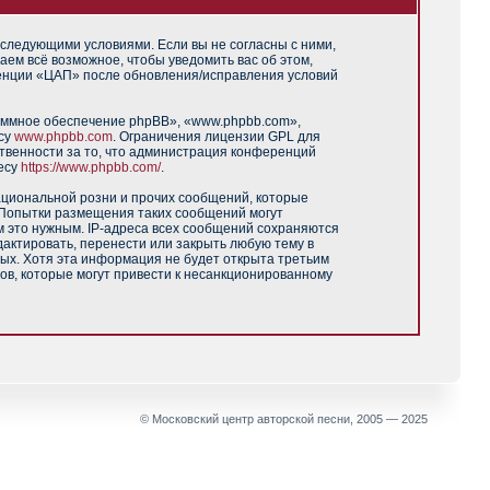
 следующими условиями. Если вы не согласны с ними,
аем всё возможное, чтобы уведомить вас об этом,
ренции «ЦАП» после обновления/исправления условий
аммное обеспечение phpBB», «www.phpbb.com»,
есу
www.phpbb.com
. Ограничения лицензии GPL для
твенности за то, что администрация конференций
есу
https://www.phpbb.com/
.
ациональной розни и прочих сообщений, которые
 Попытки размещения таких сообщений могут
м это нужным. IP-адреса всех сообщений сохраняются
актировать, перенести или закрыть любую тему в
ных. Хотя эта информация не будет открыта третьим
ов, которые могут привести к несанкционированному
© Московский центр авторской песни, 2005 — 2025