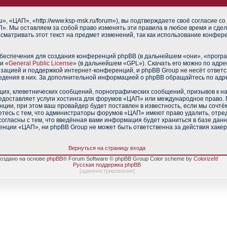
 «ЦАП», «http://www.ksp-msk.ru/forum»), вы подтверждаете своё согласие со
». Мы оставляем за собой право изменять эти правила в любое время и сдел
сматривать этот текст на предмет изменений, так как использование конфе
еспечения для создания конференций phpBB (в дальнейшем «они», «прогр
и «
General Public License
» (в дальнейшем «GPL»). Скачать его можно по адр
изацией и поддержкой интернет-конференций, и phpBB Group не несёт ответс
ведения в них. За дополнительной информацией о phpBB обращайтесь по адр
их, клеветнических сообщений, порнографических сообщений, призывов к н
редоставляет услуги хостинга для форумов «ЦАП» или международное право.
ии, при этом ваш провайдер будет поставлен в известность, если мы сочтё
тесь с тем, что администраторы форумов «ЦАП» имеют право удалить, отред
согласны с тем, что введённая вами информация будет храниться в базе дан
нции «ЦАП», ни phpBB Group не может быть ответственна за действия хакер
Вернуться на страницу входа
оздано на основе
phpBB
® Forum Software © phpBB Group Color scheme by
ColorizeIt!
Русская поддержка phpBB
[
администрирование
]