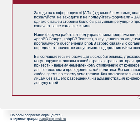
Заходя на конференцию «ЦАП» (в дальнейшем «мы», «наш»,
пожалуйста, не заходите и не пользуйтесь форумами «ЦАП
однако с вашей стороны было бы разумным регулярно про
означает ваше согласие с ними.
Наши форумы работают под управлением программного об
«phpBB Group», «phpBB Teams»), выпущенного по лицензи
программного обеспечения phpBB строго связаны с орган
определяет в качестве допустимого содержания и/или по
Вы соглашаетесь не размещать оскорбительных, угрожающ
могут нарушить законы вашей страны, страны, которая п
привести к вашему немедленному отключению от конференц
для возможности проведения такой политики. Вы соглашае
любое время по своему усмотрению. Как пользователь вы 
лицам без вашего разрешения, ни администрация конфере
доступу к ней.
С
По всем вопросам обращайтесь
к администрации:
cap@ksp-msk.ru