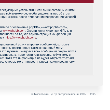
 следующими условиями. Если вы не согласны с ними,
аем всё возможное, чтобы уведомить вас об этом,
ренции «ЦАП» после обновления/исправления условий
аммное обеспечение phpBB», «www.phpbb.com»,
есу
www.phpbb.com
. Ограничения лицензии GPL для
твенности за то, что администрация конференций
есу
https://www.phpbb.com/
.
ациональной розни и прочих сообщений, которые
 Попытки размещения таких сообщений могут
м это нужным. IP-адреса всех сообщений сохраняются
актировать, перенести или закрыть любую тему в
ных. Хотя эта информация не будет открыта третьим
ов, которые могут привести к несанкционированному
© Московский центр авторской песни, 2005 — 2025