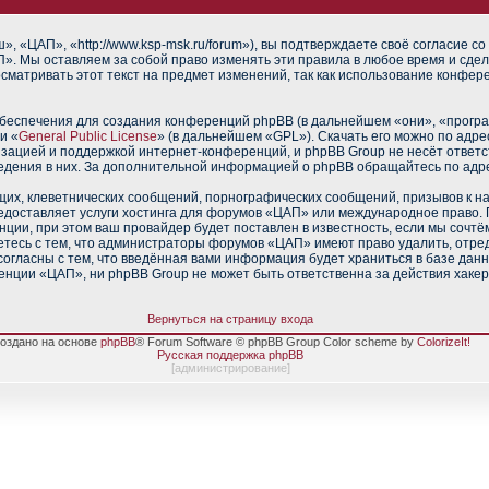
 «ЦАП», «http://www.ksp-msk.ru/forum»), вы подтверждаете своё согласие со
». Мы оставляем за собой право изменять эти правила в любое время и сдел
сматривать этот текст на предмет изменений, так как использование конфе
еспечения для создания конференций phpBB (в дальнейшем «они», «прогр
и «
General Public License
» (в дальнейшем «GPL»). Скачать его можно по адр
изацией и поддержкой интернет-конференций, и phpBB Group не несёт ответс
ведения в них. За дополнительной информацией о phpBB обращайтесь по адр
их, клеветнических сообщений, порнографических сообщений, призывов к н
редоставляет услуги хостинга для форумов «ЦАП» или международное право.
ии, при этом ваш провайдер будет поставлен в известность, если мы сочтё
тесь с тем, что администраторы форумов «ЦАП» имеют право удалить, отред
согласны с тем, что введённая вами информация будет храниться в базе дан
нции «ЦАП», ни phpBB Group не может быть ответственна за действия хакер
Вернуться на страницу входа
оздано на основе
phpBB
® Forum Software © phpBB Group Color scheme by
ColorizeIt!
Русская поддержка phpBB
[
администрирование
]