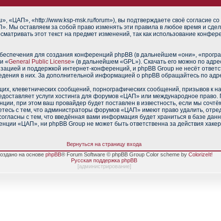
 «ЦАП», «http://www.ksp-msk.ru/forum»), вы подтверждаете своё согласие со
». Мы оставляем за собой право изменять эти правила в любое время и сдел
сматривать этот текст на предмет изменений, так как использование конфе
еспечения для создания конференций phpBB (в дальнейшем «они», «прогр
и «
General Public License
» (в дальнейшем «GPL»). Скачать его можно по адр
изацией и поддержкой интернет-конференций, и phpBB Group не несёт ответс
ведения в них. За дополнительной информацией о phpBB обращайтесь по адр
их, клеветнических сообщений, порнографических сообщений, призывов к н
редоставляет услуги хостинга для форумов «ЦАП» или международное право.
ии, при этом ваш провайдер будет поставлен в известность, если мы сочтё
тесь с тем, что администраторы форумов «ЦАП» имеют право удалить, отред
согласны с тем, что введённая вами информация будет храниться в базе дан
нции «ЦАП», ни phpBB Group не может быть ответственна за действия хакер
Вернуться на страницу входа
оздано на основе
phpBB
® Forum Software © phpBB Group Color scheme by
ColorizeIt!
Русская поддержка phpBB
[
администрирование
]