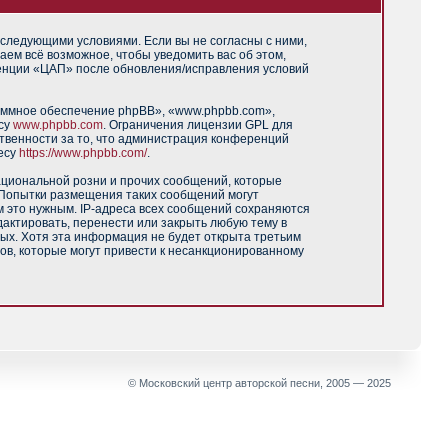
 следующими условиями. Если вы не согласны с ними,
аем всё возможное, чтобы уведомить вас об этом,
ренции «ЦАП» после обновления/исправления условий
аммное обеспечение phpBB», «www.phpbb.com»,
есу
www.phpbb.com
. Ограничения лицензии GPL для
твенности за то, что администрация конференций
есу
https://www.phpbb.com/
.
ациональной розни и прочих сообщений, которые
 Попытки размещения таких сообщений могут
м это нужным. IP-адреса всех сообщений сохраняются
актировать, перенести или закрыть любую тему в
ных. Хотя эта информация не будет открыта третьим
ов, которые могут привести к несанкционированному
© Московский центр авторской песни, 2005 — 2025