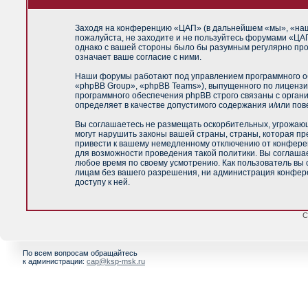
Заходя на конференцию «ЦАП» (в дальнейшем «мы», «наш»,
пожалуйста, не заходите и не пользуйтесь форумами «ЦАП
однако с вашей стороны было бы разумным регулярно про
означает ваше согласие с ними.
Наши форумы работают под управлением программного об
«phpBB Group», «phpBB Teams»), выпущенного по лицензи
программного обеспечения phpBB строго связаны с орган
определяет в качестве допустимого содержания и/или по
Вы соглашаетесь не размещать оскорбительных, угрожающ
могут нарушить законы вашей страны, страны, которая п
привести к вашему немедленному отключению от конференц
для возможности проведения такой политики. Вы соглашае
любое время по своему усмотрению. Как пользователь вы 
лицам без вашего разрешения, ни администрация конфере
доступу к ней.
С
По всем вопросам обращайтесь
к администрации:
cap@ksp-msk.ru