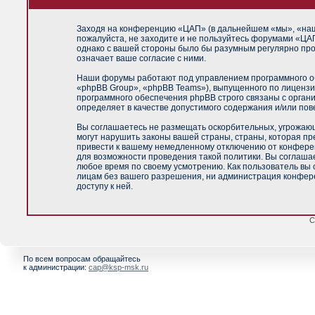
Заходя на конференцию «ЦАП» (в дальнейшем «мы», «наш»,
пожалуйста, не заходите и не пользуйтесь форумами «ЦАП
однако с вашей стороны было бы разумным регулярно про
означает ваше согласие с ними.
Наши форумы работают под управлением программного об
«phpBB Group», «phpBB Teams»), выпущенного по лицензи
программного обеспечения phpBB строго связаны с орган
определяет в качестве допустимого содержания и/или по
Вы соглашаетесь не размещать оскорбительных, угрожающ
могут нарушить законы вашей страны, страны, которая п
привести к вашему немедленному отключению от конференц
для возможности проведения такой политики. Вы соглашае
любое время по своему усмотрению. Как пользователь вы 
лицам без вашего разрешения, ни администрация конфере
доступу к ней.
С
По всем вопросам обращайтесь
к администрации:
cap@ksp-msk.ru