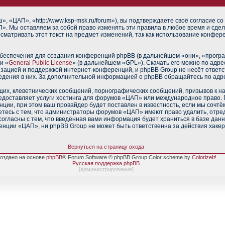
 «ЦАП», «http://www.ksp-msk.ru/forum»), вы подтверждаете своё согласие со
». Мы оставляем за собой право изменять эти правила в любое время и сдел
сматривать этот текст на предмет изменений, так как использование конфе
еспечения для создания конференций phpBB (в дальнейшем «они», «прогр
и «
General Public License
» (в дальнейшем «GPL»). Скачать его можно по адр
изацией и поддержкой интернет-конференций, и phpBB Group не несёт ответс
ведения в них. За дополнительной информацией о phpBB обращайтесь по адр
их, клеветнических сообщений, порнографических сообщений, призывов к н
редоставляет услуги хостинга для форумов «ЦАП» или международное право.
ии, при этом ваш провайдер будет поставлен в известность, если мы сочтё
тесь с тем, что администраторы форумов «ЦАП» имеют право удалить, отред
согласны с тем, что введённая вами информация будет храниться в базе дан
нции «ЦАП», ни phpBB Group не может быть ответственна за действия хакер
Вернуться на страницу входа
оздано на основе
phpBB
® Forum Software © phpBB Group Color scheme by
ColorizeIt!
Русская поддержка phpBB
[
администрирование
]