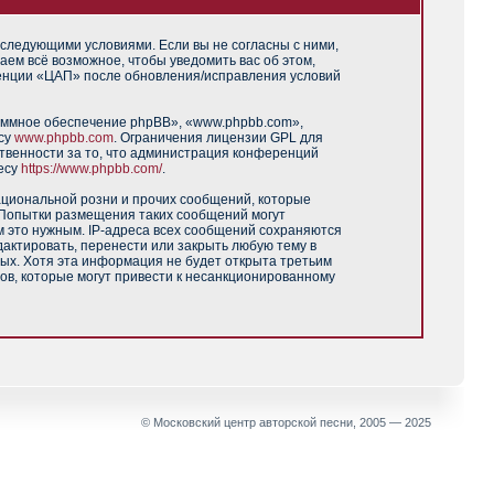
 следующими условиями. Если вы не согласны с ними,
аем всё возможное, чтобы уведомить вас об этом,
ренции «ЦАП» после обновления/исправления условий
аммное обеспечение phpBB», «www.phpbb.com»,
есу
www.phpbb.com
. Ограничения лицензии GPL для
твенности за то, что администрация конференций
есу
https://www.phpbb.com/
.
ациональной розни и прочих сообщений, которые
 Попытки размещения таких сообщений могут
м это нужным. IP-адреса всех сообщений сохраняются
актировать, перенести или закрыть любую тему в
ных. Хотя эта информация не будет открыта третьим
ов, которые могут привести к несанкционированному
© Московский центр авторской песни, 2005 — 2025