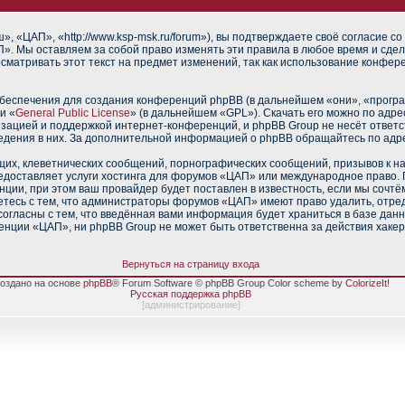
 «ЦАП», «http://www.ksp-msk.ru/forum»), вы подтверждаете своё согласие со
». Мы оставляем за собой право изменять эти правила в любое время и сдел
сматривать этот текст на предмет изменений, так как использование конфе
еспечения для создания конференций phpBB (в дальнейшем «они», «прогр
и «
General Public License
» (в дальнейшем «GPL»). Скачать его можно по адр
изацией и поддержкой интернет-конференций, и phpBB Group не несёт ответс
ведения в них. За дополнительной информацией о phpBB обращайтесь по адр
их, клеветнических сообщений, порнографических сообщений, призывов к н
редоставляет услуги хостинга для форумов «ЦАП» или международное право.
ии, при этом ваш провайдер будет поставлен в известность, если мы сочтё
тесь с тем, что администраторы форумов «ЦАП» имеют право удалить, отред
согласны с тем, что введённая вами информация будет храниться в базе дан
нции «ЦАП», ни phpBB Group не может быть ответственна за действия хакер
Вернуться на страницу входа
оздано на основе
phpBB
® Forum Software © phpBB Group Color scheme by
ColorizeIt!
Русская поддержка phpBB
[
администрирование
]