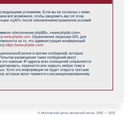
 следующими условиями. Если вы не согласны с ними,
аем всё возможное, чтобы уведомить вас об этом,
ренции «ЦАП» после обновления/исправления условий
аммное обеспечение phpBB», «www.phpbb.com»,
есу
www.phpbb.com
. Ограничения лицензии GPL для
твенности за то, что администрация конференций
есу
https://www.phpbb.com/
.
ациональной розни и прочих сообщений, которые
 Попытки размещения таких сообщений могут
м это нужным. IP-адреса всех сообщений сохраняются
актировать, перенести или закрыть любую тему в
ных. Хотя эта информация не будет открыта третьим
ов, которые могут привести к несанкционированному
© Московский центр авторской песни, 2005 — 2025