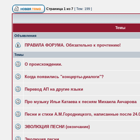
Страница
1
из
7
[ Тем: 199 ]
Темы
Объявления
ПРАВИЛА ФОРУМА. Обязательно к прочтению!
Темы
О происхождении.
Когда появились "концерты-диалоги"?
Перевод АП на другие языки
Про музыку Ильи Катаева к песням Михаила Анчарова
Песни и стихи А.М.Городницкого, написанные после 24.0
ЭВОЛЮЦИЯ ПЕСНИ (окончание)
Эволюция песни