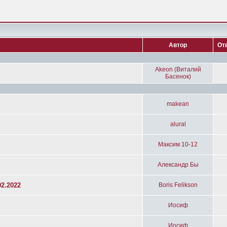
Автор
От
Akeon (Виталий
Басенок)
makean
alural
Максим 10-12
Александр Бы
2.2022
Boris Felikson
Иосиф
Иосиф