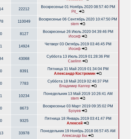
Воскресенье 01 Ноябрь 2020 08:57:40 PM
14
22212
Pit_
Воскресенье 06 Сентябрь 2020 10:47:50 PM
78
110049
stem
Воскресенье 26 Июль 2020 04:39:46 PM
0
8127
Иосиф
Четверг 03 Октябрь 2019 03:46:45 PM
1
14924
Иосиф
Суббота 13 Июль 2019 01:28:36 PM
34
43068
Caelinn
Пятница 31 Май 2019 01:34:04 PM
0
8391
Александр Костромин
Суббота 18 Май 2019 02:46:37 PM
0
7783
Владимир Капгер
Понедельник 13 Май 2019 10:26:41 AM
1
10234
stem
Воскресенье 03 Март 2019 09:35:02 PM
0
8673
Бузуев
Пятница 18 Январь 2019 03:41:47 PM
0
9325
Алексей
Понедельник 19 Ноябрь 2018 06:57:45 AM
13
33978
Александр Бы