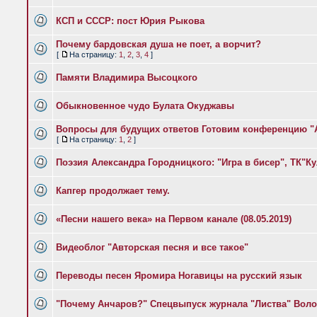
КСП и СССР: пост Юрия Рыкова
Почему бардовская душа не поет, а ворчит?
[
На страницу:
1
,
2
,
3
,
4
]
Памяти Владимира Высоцкого
Обыкновенное чудо Булата Окуджавы
Вопросы для будущих ответов Готовим конференцию "А
[
На страницу:
1
,
2
]
Поэзия Александра Городницкого: "Игра в бисер", ТК"Ку
Капгер продолжает тему.
«Песни нашего века» на Первом канале (08.05.2019)
Видеоблог "Авторская песня и все такое"
Переводы песен Яромира Ногавицы на русский язык
"Почему Анчаров?" Спецвыпуск журнала "Листва" Воло