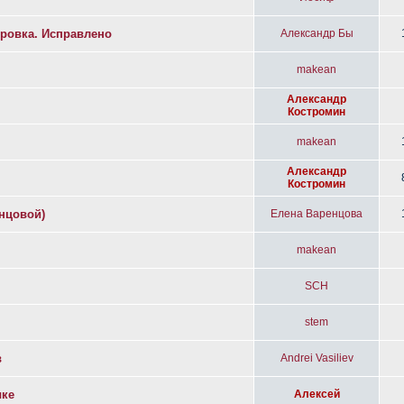
ировка. Исправлено
Александр Бы
makean
Александр
Костромин
makean
Александр
Костромин
енцовой)
Елена Варенцова
makean
SCH
stem
в
Andrei Vasiliev
ыке
Алексей