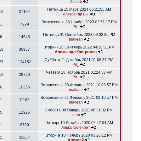
Иосиф
Пятница 15 Март 2024 06:21:55 AM
19
37104
Александр Бы
Воскресенье 26 Ноябрь 2023 02:51:17 PM
1
7229
Pit_
Пятница 01 Сентябрь 2023 09:02:35 PM
6
14645
makean
Вторник 20 Сентябрь 2022 04:20:31 PM
19
36957
Александр Костромин
Суббота 11 Декабрь 2021 01:08:37 PM
87
134152
Pit_
Четверг 18 Ноябрь 2021 01:24:58 PM
19
29720
Pit_
Воскресенье 28 Февраль 2021 10:08:57 PM
0
10355
makean
Воскресенье 21 Февраль 2021 09:10:57 PM
1
11165
makean
Суббота 09 Январь 2021 06:31:02 PM
5
12925
stem
Четверг 10 Декабрь 2020 06:47:04 AM
1
8700
Алька Коленбет
Вторник 10 Ноябрь 2020 03:26:12 PM
1
11654
Алексей