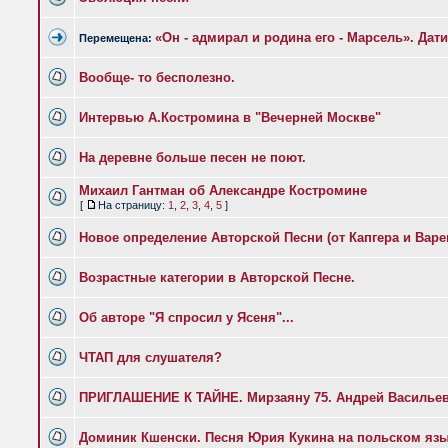
«Он - адмирал и родина его - Марсель». Дат
Перемещена:
Вообще- то бесполезно.
Интервью А.Костромина в "Вечерней Москве"
На деревне больше песен не поют.
Михаил Гантман об Александре Костромине
[
На страницу:
1
,
2
,
3
,
4
,
5
]
Новое определение Авторской Песни (от Капгера и Вар
Возрастные категории в Авторской Песне.
Об авторе "Я спросил у Ясеня"...
ЧТАП для слушателя?
ПРИГЛАШЕНИЕ К ТАЙНЕ. Мирзаяну 75. Андрей Василье
Доминик Кшенски. Песня Юрия Кукина на польском яз