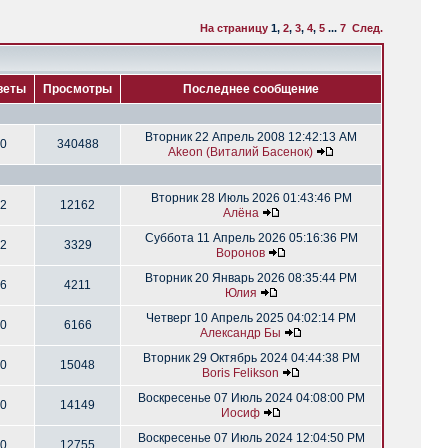
На страницу
1
,
2
,
3
,
4
,
5
...
7
След.
веты
Просмотры
Последнее сообщение
Вторник 22 Апрель 2008 12:42:13 AM
0
340488
Akeon (Виталий Басенок)
Вторник 28 Июль 2026 01:43:46 PM
2
12162
Алёна
Суббота 11 Апрель 2026 05:16:36 PM
2
3329
Воронов
Вторник 20 Январь 2026 08:35:44 PM
6
4211
Юлия
Четверг 10 Апрель 2025 04:02:14 PM
0
6166
Александр Бы
Вторник 29 Октябрь 2024 04:44:38 PM
0
15048
Boris Felikson
Воскресенье 07 Июль 2024 04:08:00 PM
0
14149
Иосиф
Воскресенье 07 Июль 2024 12:04:50 PM
0
12755