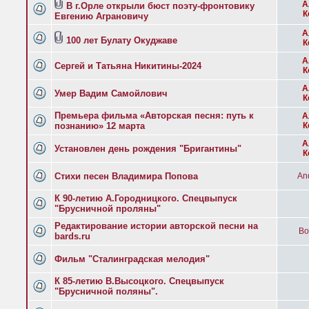
А
В г.Орле открыли бюст поэту-фронтовику
К
Евгению Аграновичу
А
100 лет Булату Окуджаве
К
А
Сергей и Татьяна Никитины-2024
К
А
Умер Вадим Самойлович
К
Премьера фильма «Авторская песня: путь к
А
познанию» 12 марта
К
А
Установлен день рождения "Бригантины"
К
Стихи песен Владимира Попова
And
К 90-летию А.Городницкого. Спецвыпуск
"Брусничной проляны"
Редактирование истории авторской песни на
Bo
bards.ru
Фильм "Сталинградская мелодия"
К 85-летию В.Высоцкого. Спецвыпуск
"Брусничной поляны".