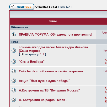
Страница
1
из
11
[ Тем: 317 ]
Темы
Объявления
Ake
ПРАВИЛА ФОРУМА. Обязательно к прочтению!
Темы
Точные аккорды песен Александра Иванова
(Саша-моряк)
Ко
[
На страницу:
1
,
2
]
А
"Стена Визбора"
К
Сайт bards.ru объявил о своём закрытии...
Bo
Акция "Нам нужна одна победа!"
А
А.Костромин на ТВ "Вечерняя Москва"
К
А
А. Костромин на радио "Маяк".
К