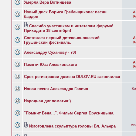
Умерла Вера Вотинцева
Новый диск Бориса Гребенщикова: песни
А
бардов
К
Спасибо участникам и читателям форума!
Приходите 18 сентября!
Состоялся первый детско-юношеский
А
Грушинский фестиваль.
К
Александру Суханову - 70!
А
Памяти Юза Алешковского
К
Срок регистрации домена DULOV.RU закончился
Новая песня Александра Галича
Bo
Народная дипломатия:)
"Помнит Вена...". Фильм Сергея Брусницына.
And
Изготовлена скульптура головы Вл. Альера