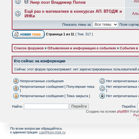
And
Умер поэт Владимир Попов
Ещё раз о математике в конкурсах АП: ВТОДЖ и
Аль
ИНКи
Показать темы за:
Поле сорти
Страница
1
из
11
[ Тем: 317 ]
Список форумов
»
Объявления и информация о событиях
»
События в
Кто сейчас на конференции
Сейчас этот форум просматривают: нет зарегистрированных пользователей и 
Непрочитанные сообщения
Нет непрочитанных
Непрочитанные сообщения [ Популярная тема
Нет непрочитанных 
]
]
Непрочитанные сообщения [ Тема закрыта ]
Нет непрочитанных 
Найти:
Перейти:
Создано на основе
phpBB
® Foru
Рус
[
По всем вопросам обращайтесь
к администрации:
cap@ksp-msk.ru