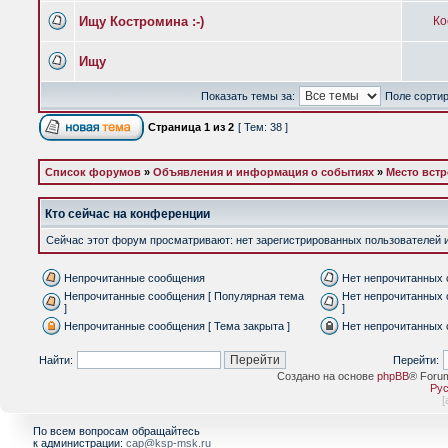
Ищу Костромина :-)
Ко
Ищу
Показать темы за:
Поле сорти
Страница
1
из
2
[ Тем: 38 ]
Список форумов
»
Объявления и информация о событиях
»
Место встр
Кто сейчас на конференции
Сейчас этот форум просматривают: нет зарегистрированных пользователей и 
Непрочитанные сообщения
Нет непрочитанных
Непрочитанные сообщения [ Популярная тема
Нет непрочитанных 
]
]
Непрочитанные сообщения [ Тема закрыта ]
Нет непрочитанных 
Найти:
Перейти:
Создано на основе
phpBB
® Foru
Рус
[
По всем вопросам обращайтесь
к администрации:
cap@ksp-msk.ru