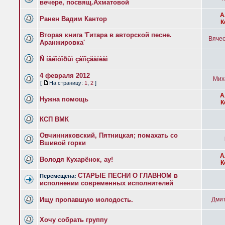
вечере, посвящ.Ахматовой
А
Ранен Вадим Кантор
К
Вторая книга 'Гитара в авторской песне.
Вячес
Аранжировка'
Ñ íåêîòîðûì çàïîçäàíèåì
4 февраля 2012
Мих
[
На страницу:
1
,
2
]
А
Нужна помощь
К
КСП ВМК
Овчинниковский, Пятницкая; помахать со
Вшивой горки
А
Володя Кухарёнок, ау!
К
СТАРЫЕ ПЕСНИ О ГЛАВНОМ в
Перемещена:
исполнении современных исполнителей
Ищу пропавшую молодость.
Дмит
Хочу собрать группу