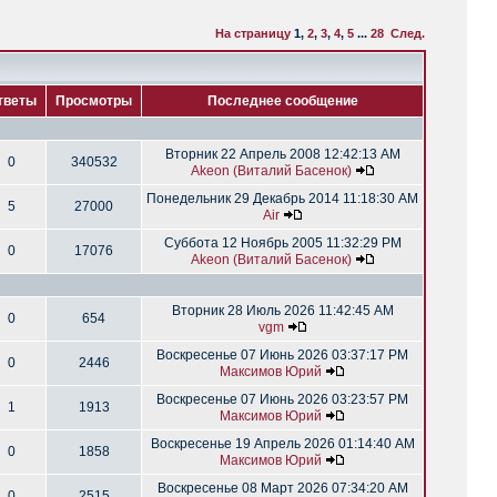
На страницу
1
,
2
,
3
,
4
,
5
...
28
След.
тветы
Просмотры
Последнее сообщение
Вторник 22 Апрель 2008 12:42:13 AM
0
340532
Akeon (Виталий Басенок)
Понедельник 29 Декабрь 2014 11:18:30 AM
5
27000
Air
Суббота 12 Ноябрь 2005 11:32:29 PM
0
17076
Akeon (Виталий Басенок)
Вторник 28 Июль 2026 11:42:45 AM
0
654
vgm
Воскресенье 07 Июнь 2026 03:37:17 PM
0
2446
Максимов Юрий
Воскресенье 07 Июнь 2026 03:23:57 PM
1
1913
Максимов Юрий
Воскресенье 19 Апрель 2026 01:14:40 AM
0
1858
Максимов Юрий
Воскресенье 08 Март 2026 07:34:20 AM
0
2515