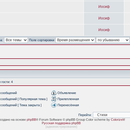
Иосиф
Иосиф
Иосиф
а:
Поле сортировки
гости: 4
 сообщений
Объявление
сообщений [ Популярная тема ]
Прилепленная
сообщений [ Тема закрыта ]
Перенесённая
Перейти:
оздано на основе
phpBB
® Forum Software © phpBB Group Color scheme by
ColorizeIt!
Русская поддержка phpBB
[
администрирование
]