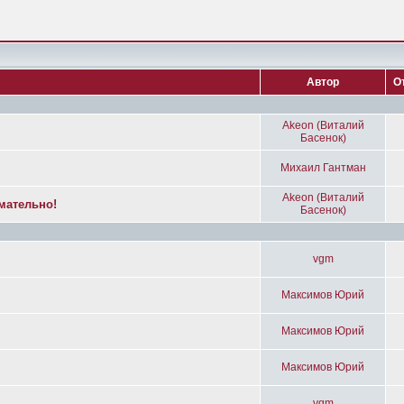
Автор
О
Akeon (Виталий
Басенок)
Михаил Гантман
Akeon (Виталий
мательно!
Басенок)
vgm
Максимов Юрий
Максимов Юрий
Максимов Юрий
vgm