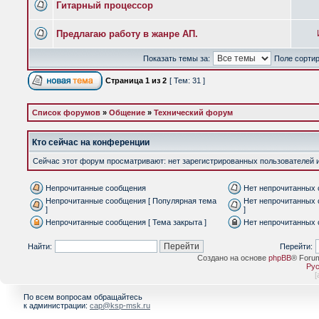
Гитарный процессор
Предлагаю работу в жанре АП.
Показать темы за:
Поле сорти
Страница
1
из
2
[ Тем: 31 ]
Список форумов
»
Общение
»
Технический форум
Кто сейчас на конференции
Сейчас этот форум просматривают: нет зарегистрированных пользователей и 
Непрочитанные сообщения
Нет непрочитанных
Непрочитанные сообщения [ Популярная тема
Нет непрочитанных 
]
]
Непрочитанные сообщения [ Тема закрыта ]
Нет непрочитанных 
Найти:
Перейти:
Создано на основе
phpBB
® Foru
Рус
[
По всем вопросам обращайтесь
к администрации:
cap@ksp-msk.ru