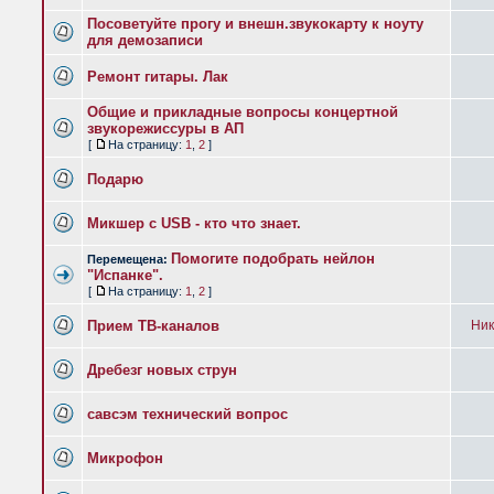
Посоветуйте прогу и внешн.звукокарту к ноуту
для демозаписи
Ремонт гитары. Лак
Общие и прикладные вопросы концертной
звукорежиссуры в АП
[
На страницу:
1
,
2
]
Подарю
Микшер с USB - кто что знает.
Помогите подобрать нейлон
Перемещена:
"Испанке".
[
На страницу:
1
,
2
]
Прием ТВ-каналов
Ник
Дребезг новых струн
савсэм технический вопрос
Микрофон