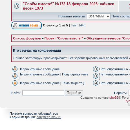
"Споём вместе!" №132 18 февраля 2023: юбилеи
песен 1973
Показать темы за:
Поле сорти
Страница
1
из
5
[ Тем: 144 ]
Список форумов
»
Проект "Споем вместе!"
»
Обсуждение вечеров "Спое
Кто сейчас на конференции
Сейчас этот форум просматривают: нет зарегистрированных пользователей и 
Непрочитанные сообщения
Нет непрочитанных
Непрочитанные сообщения [ Популярная тема
Нет непрочитанных 
]
]
Непрочитанные сообщения [ Тема закрыта ]
Нет непрочитанных 
Найти:
Перейти:
Создано на основе
phpBB
® Foru
Рус
[
По всем вопросам обращайтесь
к администрации:
cap@ksp-msk.ru