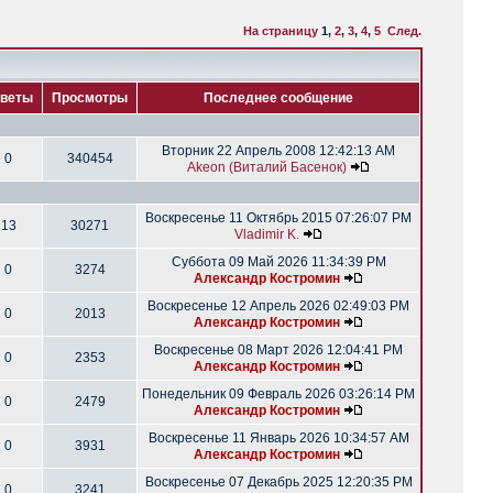
На страницу
1
,
2
,
3
,
4
,
5
След.
веты
Просмотры
Последнее сообщение
Вторник 22 Апрель 2008 12:42:13 AM
0
340454
Akeon (Виталий Басенок)
Воскресенье 11 Октябрь 2015 07:26:07 PM
13
30271
Vladimir K.
Суббота 09 Май 2026 11:34:39 PM
0
3274
Александр Костромин
Воскресенье 12 Апрель 2026 02:49:03 PM
0
2013
Александр Костромин
Воскресенье 08 Март 2026 12:04:41 PM
0
2353
Александр Костромин
Понедельник 09 Февраль 2026 03:26:14 PM
0
2479
Александр Костромин
Воскресенье 11 Январь 2026 10:34:57 AM
0
3931
Александр Костромин
Воскресенье 07 Декабрь 2025 12:20:35 PM
0
3241