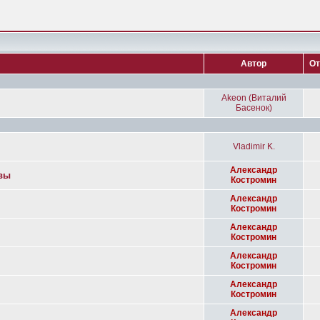
Автор
От
Akeon (Виталий
Басенок)
Vladimir K.
Александр
авы
Костромин
Александр
Костромин
Александр
Костромин
Александр
Костромин
Александр
Костромин
Александр