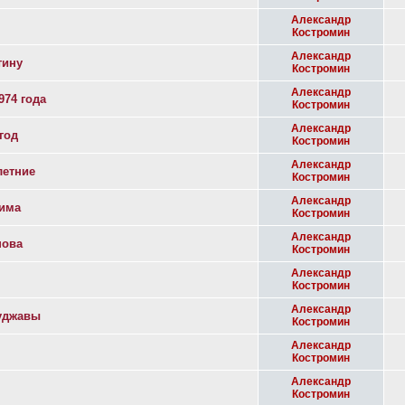
Александр
Костромин
Александр
тину
Костромин
Александр
974 года
Костромин
Александр
год
Костромин
Александр
летние
Костромин
Александр
зима
Костромин
Александр
нова
Костромин
Александр
Костромин
Александр
куджавы
Костромин
Александр
Костромин
Александр
Костромин