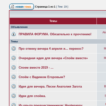
Страница
1
из
1
[ Тем: 19 ]
Темы
Объявления
Ak
ПРАВИЛА ФОРУМА. Обязательно к прочтению!
Темы
Про отмену вечера 4 апреля и... перенос?
М
Очередная идея для вечера «Споём вместе»
М
Споем вместе 2019 - ...
Споём с Вадимом Егоровым?
Идея для вечера. Песни Анатолия Загота
B
Идеи для споёма.
Из опыта предшественников: Hootenanny