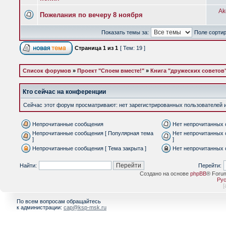
Ak
Пожелания по вечеру 8 ноября
Показать темы за:
Поле сорти
Страница
1
из
1
[ Тем: 19 ]
Список форумов
»
Проект "Споем вместе!"
»
Книга "дружеских советов"
Кто сейчас на конференции
Сейчас этот форум просматривают: нет зарегистрированных пользователей и 
Непрочитанные сообщения
Нет непрочитанных
Непрочитанные сообщения [ Популярная тема
Нет непрочитанных 
]
]
Непрочитанные сообщения [ Тема закрыта ]
Нет непрочитанных 
Найти:
Перейти:
Создано на основе
phpBB
® Foru
Рус
[
По всем вопросам обращайтесь
к администрации:
cap@ksp-msk.ru