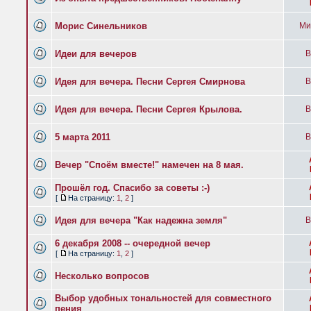
Морис Синельников
Ми
Идеи для вечеров
B
Идея для вечера. Песни Сергея Смирнова
B
Идея для вечера. Песни Сергея Крылова.
B
5 марта 2011
B
Вечер "Споём вместе!" намечен на 8 мая.
Прошёл год. Спасибо за советы :-)
[
На страницу:
1
,
2
]
Идея для вечера "Как надежна земля"
B
6 декабря 2008 -- очередной вечер
[
На страницу:
1
,
2
]
Несколько вопросов
Выбор удобных тональностей для совместного
пения