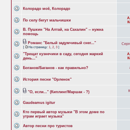
Колорадо моё, Колорадо
А
По селу бегут мальчишки
К
В. Пушкин "На Алтай, на Сахалин" -- нужна
помощь
Романс "Белый задумчивый снег..."
Серг
[
На страницу:
1
,
2
,
3
]
"Трещат кузнечики в саду, сегодня жаркий
А
день..."
К
Боганов/Баганов - как правильно?
История песни "Орленок"
"О, если..." (Киплинг/Маршак - ?)
Gaudeamus igitur
Кто первый автор музыки "В этом доме по
утрам играет музыка"
Автор песни про туристов