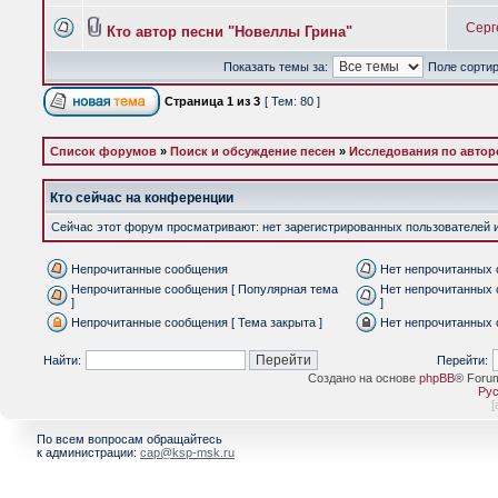
Серг
Кто автор песни "Новеллы Грина"
Показать темы за:
Поле сорти
Страница
1
из
3
[ Тем: 80 ]
Список форумов
»
Поиск и обсуждение песен
»
Исследования по автор
Кто сейчас на конференции
Сейчас этот форум просматривают: нет зарегистрированных пользователей и 
Непрочитанные сообщения
Нет непрочитанных
Непрочитанные сообщения [ Популярная тема
Нет непрочитанных 
]
]
Непрочитанные сообщения [ Тема закрыта ]
Нет непрочитанных 
Найти:
Перейти:
Создано на основе
phpBB
® Foru
Рус
[
По всем вопросам обращайтесь
к администрации:
cap@ksp-msk.ru