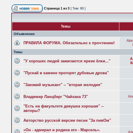
Страница
1
из
3
[ Тем: 80 ]
Темы
Объявления
Ake
ПРАВИЛА ФОРУМА. Обязательно к прочтению!
Темы
А
"У хороших людей зажигаются яркие ёлки..."
К
"Пускай в камине прогорят дубовые дрова"
"Заезжий музыкант" -- "вторая мелодия"
Владимир Ланцберг "Чайхана 73"
And
"Есть на факультете девушка хорошая" --
авторы?
Авторство русской версии песни "За пивОм"
«Он - адмирал и родина его - Марсель».
Ал