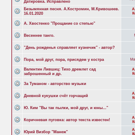
Датировка. Исправлено
Безымянная песня. А.Костромин, М.Кривошеев.
А
16.01.2020
К
А. Хвостенко "Прощание со степью"
Весеннее танго.
"День рожденья справляет кузнечик" - автор?
Пора, мой друг, пора, присядем у костра
Ма
Валентин Лившиц: Тихо дремлет сад
А
заброшенный и др.
К
За Туманом - авторство музыки
А
Дневной кукушки счёт горчащий
К
Ю. Ким "Вы так пылки, мой друг, и юны..."
А
Коричневая пуговка: автор текста известен!
К
А
Юрий Визбор "Манеж"
К