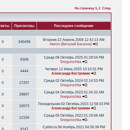
На страницу
1
,
2
След.
тветы
Просмотры
Последнее сообщение
Вторник 22 Апрель 2008 12:42:13 AM
0
340499
Akeon (Виталий Басенок)
Среда 08 Октябрь 2025 01:28:54 PM
0
6309
Snegurochka
Четверг 12 Июнь 2025 10:10:31 PM
0
4444
Александр Костромин
Среда 02 Октябрь 2024 02:14:53 PM
0
17207
Snegurochka
Среда 04 Октябрь 2023 01:34:33 AM
0
29807
Snegurochka
Понедельник 02 Октябрь 2023 12:58:33 PM
0
18073
Александр Костромин
Среда 05 Октябрь 2022 01:19:08 AM
0
12156
Snegurochka
Суббота 06 Ноябрь 2021 04:56:39 PM
0
9147