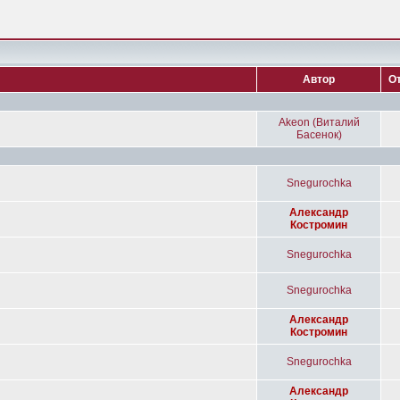
Автор
О
Akeon (Виталий
Басенок)
Snegurochka
Александр
Костромин
Snegurochka
Snegurochka
Александр
Костромин
Snegurochka
Александр