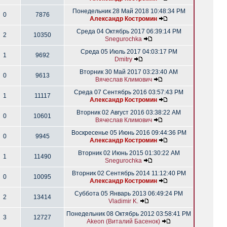
Понедельник 28 Май 2018 10:48:34 PM
0
7876
Александр Костромин
Среда 04 Октябрь 2017 06:39:14 PM
2
10350
Snegurochka
Среда 05 Июль 2017 04:03:17 PM
1
9692
Dmitry
Вторник 30 Май 2017 03:23:40 AM
0
9613
Вячеслав Климович
Среда 07 Сентябрь 2016 03:57:43 PM
1
11117
Александр Костромин
Вторник 02 Август 2016 03:38:22 AM
0
10601
Вячеслав Климович
Воскресенье 05 Июнь 2016 09:44:36 PM
0
9945
Александр Костромин
Вторник 02 Июнь 2015 01:30:22 AM
1
11490
Snegurochka
Вторник 02 Сентябрь 2014 11:12:40 PM
0
10095
Александр Костромин
Суббота 05 Январь 2013 06:49:24 PM
2
13414
Vladimir K.
Понедельник 08 Октябрь 2012 03:58:41 PM
3
12727
Akeon (Виталий Басенок)