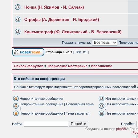
Ночка (Н. Якимов - И. Салчак)
Строфы (А. Деревягин - И. Бродский)
Кинематограф (Ю. Левитанский - В. Берковский)
Показать темы за:
Поле сорти
Страница
1
из
3
[ Тем: 81 ]
Список форумов
»
Творческие мастерские
»
Исполнение
Кто сейчас на конференции
Сейчас этот форум просматривают: нет зарегистрированных пользователей и 
Непрочитанные сообщения
Нет непрочитанных
Непрочитанные сообщения [ Популярная тема
Нет непрочитанных 
]
]
Непрочитанные сообщения [ Тема закрыта ]
Нет непрочитанных 
Найти:
Перейти:
Создано на основе
phpBB
® Foru
Рус
[