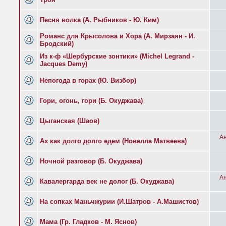
Песня волка (А. Рыбников - Ю. Ким)
Романс для Крысолова и Хора (А. Мирзаян - И.
Бродский)
Из к-ф «Шербурские зонтики» (Michel Legrand -
Jacques Demy)
Непогода в горах (Ю. Визбор)
Гори, огонь, гори (Б. Окуджава)
Цыганская (Шаов)
Ан
Ах как долго долго едем (Новелла Матвеева)
Ночной разговор (Б. Окуджава)
Ан
Кавалергарда век не долог (Б. Окуджава)
На сопках Маньчжурии (И.Шатров - А.Машистов)
Мама (Гр. Гладков - М. Яснов)