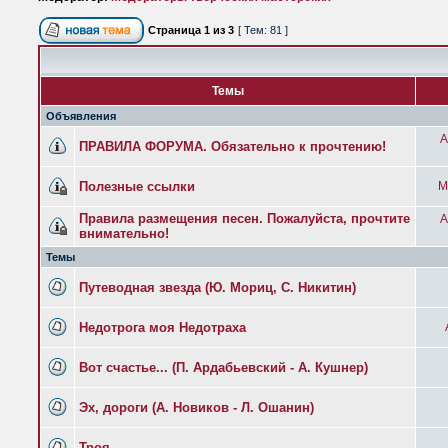
Страница
1
из
3
[ Тем: 81 ]
Темы
Объявления
A
ПРАВИЛА ФОРУМА. Обязательно к прочтению!
Полезные ссылки
М
Правила размещения песен. Пожалуйста, прочтите
A
внимательно!
Темы
Путеводная звезда (Ю. Мориц, С. Никитин)
Недотрога моя Недотраха
Вот счастье... (П. Ардабьевский - А. Кушнер)
Эх, дороги (А. Новиков - Л. Ошанин)
Троя