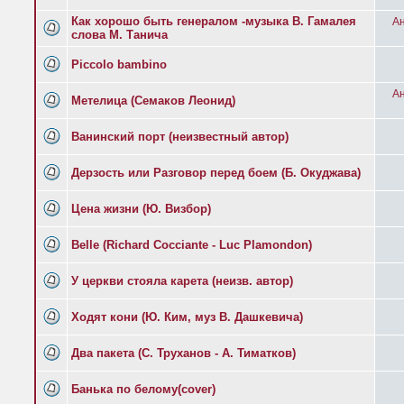
Как хорошо быть генералом -музыка В. Гамалея
Ан
слова М. Танича
Piccolo bambino
Ан
Метелица (Семаков Леонид)
Ванинский порт (неизвестный автор)
Дерзость или Разговор перед боем (Б. Окуджава)
Цена жизни (Ю. Визбор)
Belle (Richard Cocciante - Luc Plamondon)
У церкви стояла карета (неизв. автор)
Ходят кони (Ю. Ким, муз В. Дашкевича)
Два пакета (С. Труханов - А. Тиматков)
Банька по белому(cover)