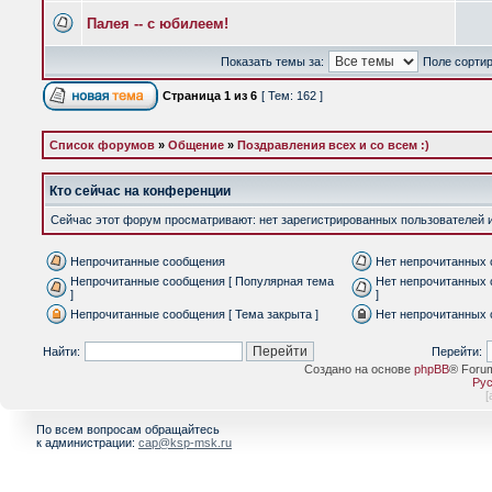
Палея -- с юбилеем!
Показать темы за:
Поле сорти
Страница
1
из
6
[ Тем: 162 ]
Список форумов
»
Общение
»
Поздравления всех и со всем :)
Кто сейчас на конференции
Сейчас этот форум просматривают: нет зарегистрированных пользователей и 
Непрочитанные сообщения
Нет непрочитанных
Непрочитанные сообщения [ Популярная тема
Нет непрочитанных 
]
]
Непрочитанные сообщения [ Тема закрыта ]
Нет непрочитанных 
Найти:
Перейти:
Создано на основе
phpBB
® Foru
Рус
[
По всем вопросам обращайтесь
к администрации:
cap@ksp-msk.ru