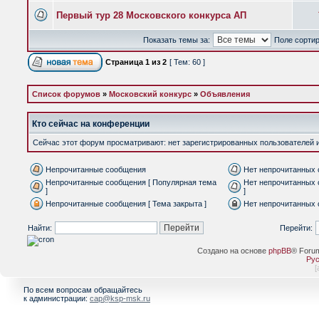
Первый тур 28 Московского конкурса АП
Показать темы за:
Поле сорти
Страница
1
из
2
[ Тем: 60 ]
Список форумов
»
Московский конкурс
»
Объявления
Кто сейчас на конференции
Сейчас этот форум просматривают: нет зарегистрированных пользователей и 
Непрочитанные сообщения
Нет непрочитанных
Непрочитанные сообщения [ Популярная тема
Нет непрочитанных 
]
]
Непрочитанные сообщения [ Тема закрыта ]
Нет непрочитанных 
Найти:
Перейти:
Создано на основе
phpBB
® Foru
Рус
[
По всем вопросам обращайтесь
к администрации:
cap@ksp-msk.ru