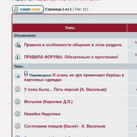
Страница
1
из
1
[ Тем: 12 ]
Темы
Объявления
A
Правила и особенности общения в этом разделе.
A
ПРАВИЛА ФОРУМА. Обязательно к прочтению!
Темы
И осень не зря привечают берёзы в
Перемещена:
парчовых одеждах
У попа была... Пять версий (А. Васильев)
Мотылек (Кирилюк Д.Я.)
Невейка Недопека
Состязание певцов (басня) - А. Васильев