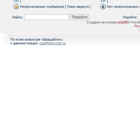
]
]
Непрочитанные сообщения [ Тема закрыта ]
Нет непрочитанных 
Найти:
Перейти:
Создано на основе
phpBB
® Foru
Рус
[
По всем вопросам обращайтесь
к администрации:
cap@ksp-msk.ru