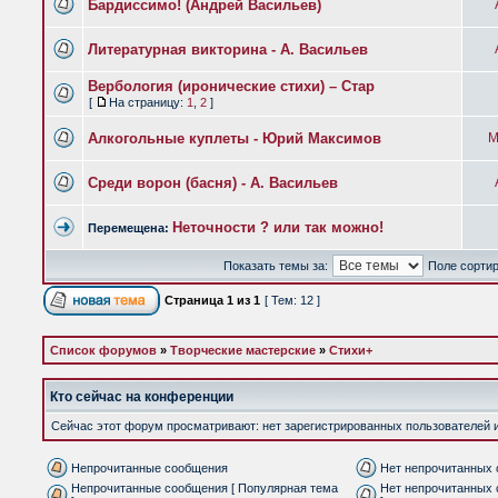
Бардиссимо! (Андрей Васильев)
Литературная викторина - А. Васильев
Вербология (иронические стихи) – Стар
[
На страницу:
1
,
2
]
Алкогольные куплеты - Юрий Максимов
М
Среди ворон (басня) - А. Васильев
Неточности ? или так можно!
Перемещена:
Показать темы за:
Поле сорти
Страница
1
из
1
[ Тем: 12 ]
Список форумов
»
Творческие мастерские
»
Стихи+
Кто сейчас на конференции
Сейчас этот форум просматривают: нет зарегистрированных пользователей и 
Непрочитанные сообщения
Нет непрочитанных
Непрочитанные сообщения [ Популярная тема
Нет непрочитанных 