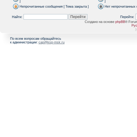
]
]
Непрочитанные сообщения [ Тема закрыта ]
Нет непрочитанных 
Найти:
Перейти:
Создано на основе
phpBB
® Foru
Рус
[
По всем вопросам обращайтесь
к администрации:
cap@ksp-msk.ru