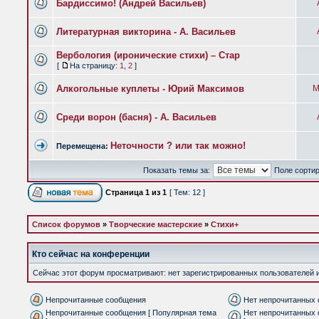
Бардиссимо! (Андрей Васильев)
Литературная викторина - А. Васильев
Вербология (иронические стихи) – Стар
[
На страницу:
1
,
2
]
Алкогольные куплеты - Юрий Максимов
М
Среди ворон (басня) - А. Васильев
Неточности ? или так можно!
Перемещена:
Показать темы за:
Поле сорти
Страница
1
из
1
[ Тем: 12 ]
Список форумов
»
Творческие мастерские
»
Стихи+
Кто сейчас на конференции
Сейчас этот форум просматривают: нет зарегистрированных пользователей и 
Непрочитанные сообщения
Нет непрочитанных
Непрочитанные сообщения [ Популярная тема
Нет непрочитанных 