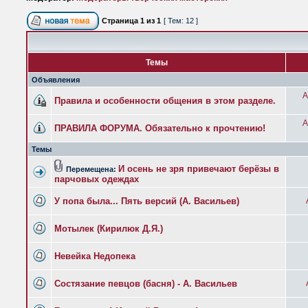
Страница
1
из
1
[ Тем: 12 ]
Темы
Объявления
A
Правила и особенности общения в этом разделе.
A
ПРАВИЛА ФОРУМА. Обязательно к прочтению!
Темы
И осень не зря привечают берёзы в
Перемещена:
парчовых одеждах
У попа была... Пять версий (А. Васильев)
Мотылек (Кирилюк Д.Я.)
Невейка Недопека
Состязание певцов (басня) - А. Васильев