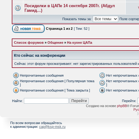
Посиделки в ЦАПе 14 сентября 2007г. (Абдул
Гамид…)
Показать темы за:
Поле сорти
Страница
1
из
2
[ Тем: 52 ]
Список форумов
»
Общение
»
На кухне ЦАПа
Кто сейчас на конференции
Сейчас этот форум просматривают: нет зарегистрированных пользователей и 
Непрочитанные сообщения
Нет непрочитанных
Непрочитанные сообщения [ Популярная тема
Нет непрочитанных 
]
]
Непрочитанные сообщения [ Тема закрыта ]
Нет непрочитанных 
Найти:
Перейти:
Создано на основе
phpBB
® Foru
Рус
[
По всем вопросам обращайтесь
к администрации:
cap@ksp-msk.ru