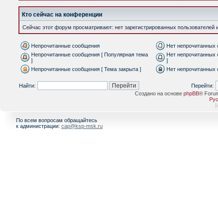
Кто сейчас на конференции
Сейчас этот форум просматривают: нет зарегистрированных пользователей и 
Непрочитанные сообщения
Нет непрочитанных
Непрочитанные сообщения [ Популярная тема
Нет непрочитанных 
]
]
Непрочитанные сообщения [ Тема закрыта ]
Нет непрочитанных 
Найти:
Перейти:
Создано на основе
phpBB
® Foru
Рус
[
По всем вопросам обращайтесь
к администрации:
cap@ksp-msk.ru