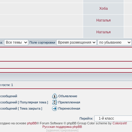
Хоба
Наталья
Наталья
а:
Поле сортировки
гости: 1
 сообщений
Объявление
сообщений [ Популярная тема ]
Прилепленная
сообщений [ Тема закрыта ]
Перенесённая
Перейти:
оздано на основе
phpBB
® Forum Software © phpBB Group Color scheme by
ColorizeIt!
Русская поддержка phpBB
[
администрирование
]