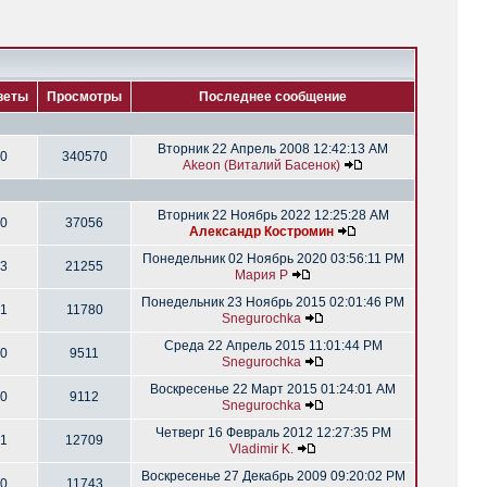
веты
Просмотры
Последнее сообщение
Вторник 22 Апрель 2008 12:42:13 AM
0
340570
Akeon (Виталий Басенок)
Вторник 22 Ноябрь 2022 12:25:28 AM
0
37056
Александр Костромин
Понедельник 02 Ноябрь 2020 03:56:11 PM
3
21255
Мария Р
Понедельник 23 Ноябрь 2015 02:01:46 PM
1
11780
Snegurochka
Среда 22 Апрель 2015 11:01:44 PM
0
9511
Snegurochka
Воскресенье 22 Март 2015 01:24:01 AM
0
9112
Snegurochka
Четверг 16 Февраль 2012 12:27:35 PM
1
12709
Vladimir K.
Воскресенье 27 Декабрь 2009 09:20:02 PM
0
11743