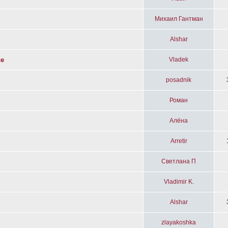
Михаил Гантман
Alshar
се
Vladek
posadnik
Роман
Алёна
Arretir
Светлана П
Vladimir K.
Alshar
zlayakoshka