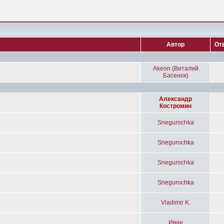
Автор
От
Akeon (Виталий
Басенок)
Александр
Костромин
Snegurochka
Snegurochka
Snegurochka
Snegurochka
Vladimir K.
Иван