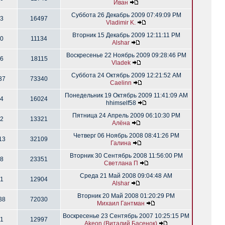
Иван
Суббота 26 Декабрь 2009 07:49:09 PM
3
16497
Vladimir K.
Вторник 15 Декабрь 2009 12:11:11 PM
0
11134
Alshar
Воскресенье 22 Ноябрь 2009 09:28:46 PM
6
18115
Vladek
Суббота 24 Октябрь 2009 12:21:52 AM
37
73340
Caelinn
Понедельник 19 Октябрь 2009 11:41:09 AM
4
16024
hhimself58
Пятница 24 Апрель 2009 06:10:30 PM
2
13321
Алёна
Четверг 06 Ноябрь 2008 08:41:26 PM
13
32109
Галина
Вторник 30 Сентябрь 2008 11:56:00 PM
8
23351
Светлана П
Среда 21 Май 2008 09:04:48 AM
1
12904
Alshar
Вторник 20 Май 2008 01:20:29 PM
38
72030
Михаил Гантман
Воскресенье 23 Сентябрь 2007 10:25:15 PM
1
12997
Akeon (Виталий Басенок)