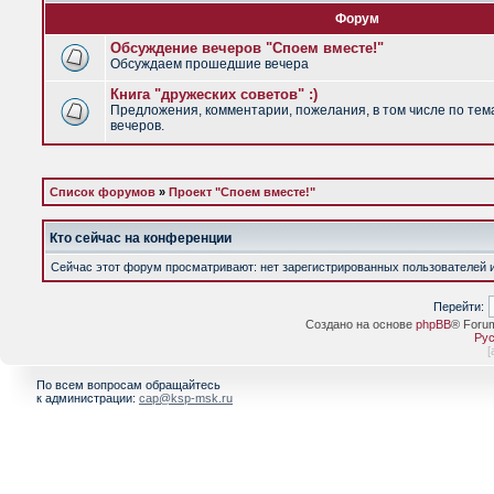
Форум
Обсуждение вечеров "Споем вместе!"
Обсуждаем прошедшие вечера
Книга "дружеских советов" :)
Предложения, комментарии, пожелания, в том числе по тем
вечеров.
Список форумов
»
Проект "Споем вместе!"
Кто сейчас на конференции
Сейчас этот форум просматривают: нет зарегистрированных пользователей и 
Перейти:
Создано на основе
phpBB
® Foru
Рус
[
По всем вопросам обращайтесь
к администрации:
cap@ksp-msk.ru