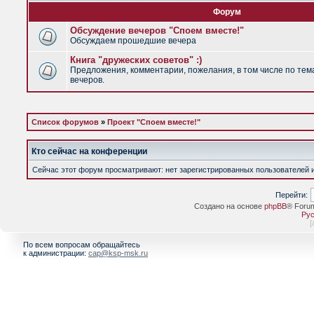
Форум
Обсуждение вечеров "Споем вместе!"
Обсуждаем прошедшие вечера
Книга "дружеских советов" :)
Предложения, комментарии, пожелания, в том числе по тем
вечеров.
Список форумов
»
Проект "Споем вместе!"
Кто сейчас на конференции
Сейчас этот форум просматривают: нет зарегистрированных пользователей и 
Перейти:
Создано на основе
phpBB
® Foru
Рус
[
По всем вопросам обращайтесь
к администрации:
cap@ksp-msk.ru