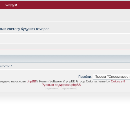
Форум
м и составу будущих вечеров.
гости: 1
Перейти:
оздано на основе
phpBB
® Forum Software © phpBB Group Color scheme by
ColorizeIt!
Русская поддержка phpBB
[
администрирование
]